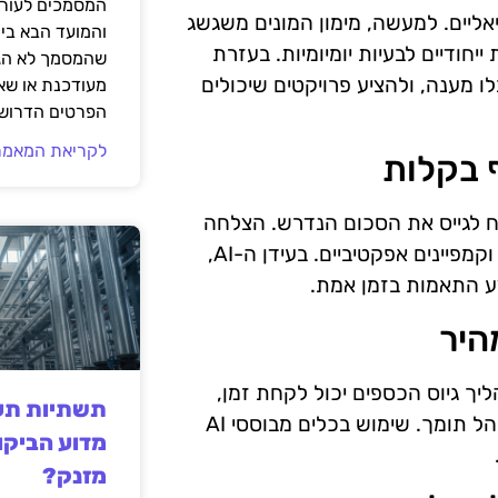
המסמכים לעורך
יאליים. למעשה, מימון המונים משגשג
והמועד הבא בי
יחודיים לבעיות יומיומיות. בעזרת
שהמסמך לא הגי
א קיבלו מענה, ולהציע פרויקטים שיכולים
מעודכנת או שאי
הפרטים הדרושי
לקריאת המאמר
יח לגייס את הסכום הנדרש. הצלחה
במימון המונים דורשת תכנון קפדני, אסטרטגיית שיווק טובה וקמפיינים אפקטיביים. בעידן ה-AI,
צע התאמות בזמן אמת.
ליך גיוס הכספים יכול לקחת זמן,
תשתיות תעש
ולעיתים יש צורך בהשקעה רבה של עבודה על מנת לבנות קהל תומך. שימוש בכלים מבוססי AI
מדוע הביקו
מזנק?