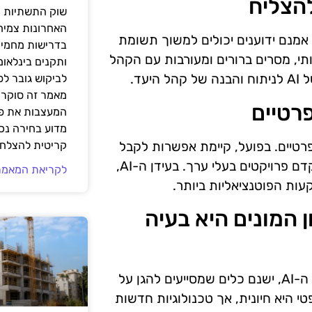
שוק התשתיות ה
האחרונות צמיח
 אמנם ידוענים יכולים למשוך תשומת
בדרישות מחמירו
ותי, מסרים ברורים ומעורבות עם הקהל
ותקנים בינלאומ
עד.
לביקוש גובר ל
מאמר זה סוקר 
המעצבות את פנ
מדוע בחירה נכ
פרטיים. בפועל, קיימת אפשרות לקבל
קריטית להצלחת
תמיכה מגופים מוסדיים, קרנות ואפילו חברות שמעוניינות לקדם פרויקטים בעלי ערך. בעידן ה-AI,
לקריאת המאמר
ות הפוטנציאליות ביותר.
ימון המונים היא בעיה
יזמים רבים חוששים מזכויות יוצרים במימון המונים, אך בעידן ה-AI, ישנם כלים שמסייעים להגן על
י היא חיונית, אך טכנולוגיות חדשות