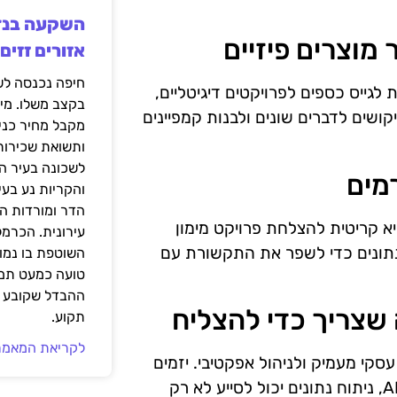
אזורים זזים
ת לגייס כספים לפרויקטים דיגיטליים,
בקצב משלו. מי
דן ה-AI, ניתן לנתח את הביקושים לדברים שונים ולבנות קמפיינים
מקבל מחיר כני
ותשואת שכירות
לשכונה בעיר הז
והקריות נע בע
הדר ומורדות ה
א קריטית להצלחת פרויקט מימון
עירונית. הכרמל
ם לניתוח נתונים כדי לשפר את התקשורת עם
השוטפת בו נמוכ
טועה כמעט תמי
ההבדל שקובע א
תקוע.
לקריאת המאמר
עסקי מעמיק ולניהול אפקטיבי. יזמים
צריכים להתחשב בכל ההיבטים של המיזם שלהם. בעידן ה-AI, ניתוח נתונים יכול לסייע לא רק