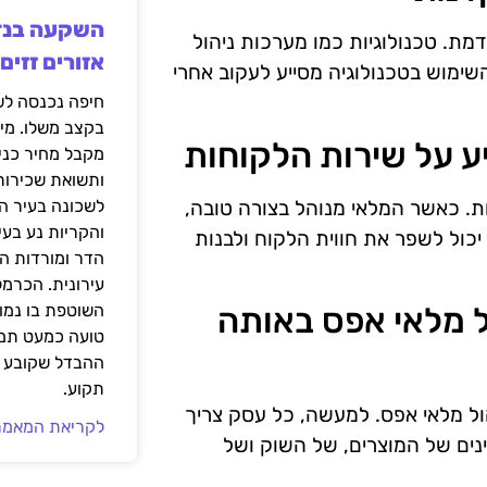
דמת. טכנולוגיות כמו מערכות ניהול
אזורים זזים
השימוש בטכנולוגיה מסייע לעקוב אחרי
בקצב משלו. מי
מקבל מחיר כני
ותשואת שכירות
ות. כאשר המלאי מנוהל בצורה טובה,
לשכונה בעיר הז
והקריות נע בע
יכול לשפר את חווית הלקוח ולבנות
הדר ומורדות ה
עירונית. הכרמל
ניהול מלאי אפס באותה
השוטפת בו נמוכ
טועה כמעט תמי
ההבדל שקובע א
תקוע.
ול מלאי אפס. למעשה, כל עסק צריך
לקריאת המאמר
ינים של המוצרים, של השוק ושל