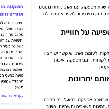
רשרת אספקה. עם זאת, ניתוח נתונים
כלים מתקדמים יכול לשפר את היכולת
אזורים זזים
בקצב משלו. מי
שפיעה על חוויית
מקבל מחיר כני
ותשואת שכירות
לשכונה בעיר הז
והקריות נע בע
וח. לעומת זאת, יש קשר ישיר בין
הדר ומורדות ה
לקוחות. זמני אספקה, איכות
עירונית. הכרמל
עסק.
השוטפת בו נמוכ
טועה כמעט תמי
 אותם יתרונות
ההבדל שקובע א
תקוע.
לקריאת המאמר
ם שרשרת אספקה. בפועל, כל מדינה
ות, זמינות משאבים ותשתיות. חשוב