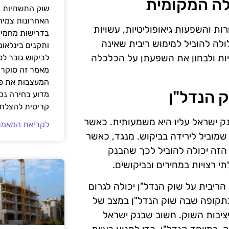
לה המקומית
שוק התשתיות ה
האחרונות צמיח
ות והשפעות גיאופוליטיות, עשויות
בדרישות מחמירו
ה להוביל למימוש ריבית שאינה
ותקנים בינלאומ
יות ולבחון את השפעתן על הכלכלה
לביקוש גובר ל
מאמר זה סוקר 
המעצבות את פנ
 הנדל"ן
מדוע בחירה נכ
קריטית להצלחת
נק ישראל עליו היא משמעותית. כאשר
לקריאת המאמר
 שמוביל לירידה בביקוש. מנגד, כאשר
 הזה יכולה להוביל לכך שהבנק
תי רצויות במחירים ובביקושים.
ריבית על שוק הנדל"ן יכולה לגרום
בתקופה שבה שוק הנדל"ן במצב של
יציבות השוק. חשוב שבנק ישראל