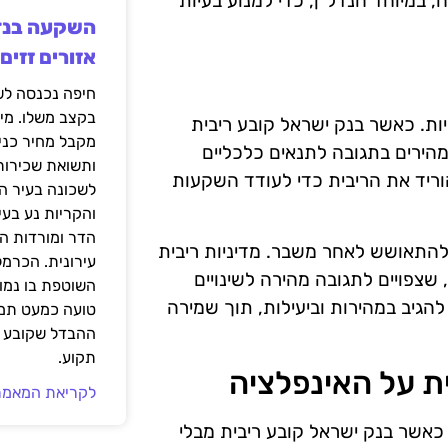
 במיוחד הנדל"ן, כדי למנוע בעיות
אזורים זזים
בקצב משלו. מי
יות. כאשר בנק ישראל קובע ריבית
מקבל מחיר כני
מהירים בתגובה לתנאים כלכליים
ותשואת שכירות
ריד את הריבית כדי לעודד השקעות
לשכונה בעיר הז
והקריות נע בע
הדר ומורדות ה
להתאושש לאחר משבר. מדיניות ריבית
עירונית. הכרמל
צפויים לתגובה מהירה לשינויים
השוטפת בו נמוכ
גיב במהירות וביעילות, תוך שמירה
טועה כמעט תמי
ההבדל שקובע א
תקוע.
ת על האינפלציה
לקריאת המאמר
 כאשר בנק ישראל קובע ריבית מבלי