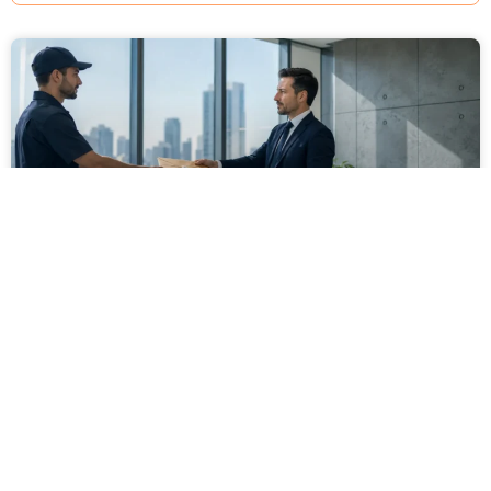
מסירה משפטית לעסקים: איך מונעים
עיכובים בהליכי גבייה ותביעות
מחלקת הכספים כבר העבירה את כל המסמכים לעורך
הדין, כתב התביעה הוכן והמועד הבא ביומן מתקרב. אלא
שאז מתברר שהמסמך לא הגיע לנמען, הכתובת אינה
מעודכנת או שאישור המסירה אינו כולל את הפרטים
הדרושים.