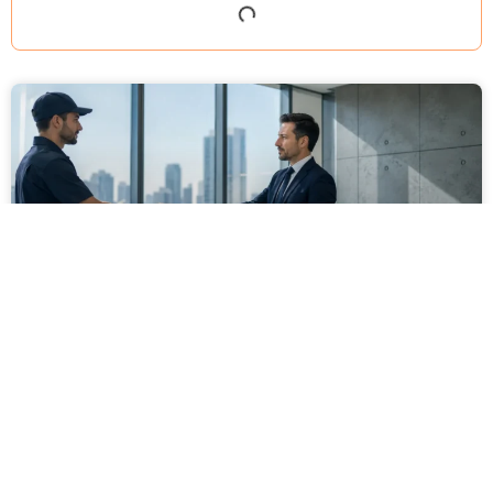
מסירה משפטית לעסקים: איך מונעים
עיכובים בהליכי גבייה ותביעות
מחלקת הכספים כבר העבירה את כל המסמכים לעורך
הדין, כתב התביעה הוכן והמועד הבא ביומן מתקרב. אלא
שאז מתברר שהמסמך לא הגיע לנמען, הכתובת אינה