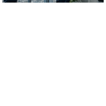
מסירה משפטית לעסקים: איך מונעים
עיכובים בהליכי גבייה ותביעות
מחלקת הכספים כבר העבירה את כל המסמכים לעורך
הדין, כתב התביעה הוכן והמועד הבא ביומן מתקרב. אלא
שאז מתברר שהמסמך לא הגיע לנמען, הכתובת אינה
מעודכנת או שאישור המסירה אינו כולל את הפרטים
הדרושים.
לקריאת המאמר »