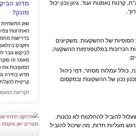
 קרנות נאמנות ועוד. גיוון נכון יכול
מדוע הביקו
וך.
מזנק?
שוק התשתיות ה
האחרונות צמיח
בדרישות מחמיר
 הסופיות של ההשקעות. משקיעים
ותקנים בינלאומ
ות הכרוכות בפלטפורמות ההשקעה.
לביקוש גובר ל
ם.
מאמר זה סוקר 
המעצבות את פנ
, כולל עמלות מסחר, דמי ניהול
מדוע בחירה נכ
נון נכון של ההשקעות ובמקסום
קריטית להצלחת
לקריאת המאמר
לול להוביל להחלטות לא נכונות.
רגש מעליות חדות, מה שיכול להוביל