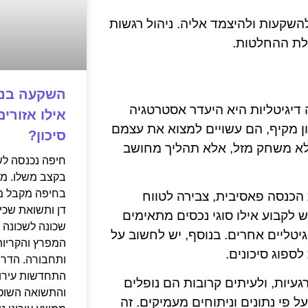
השקעות ולהיצמד אליה. ניהול רגשות
לת ההחלטות.
דיגיטליות היא היעדר אסטרטגיה
אילו אזורי
ן מקיף, הם עשויים למצוא את עצמם
סיכון?
לא משחק מזל, אלא תהליך מחושב
בקצב משלו. מי
בחיפה מקבל מח
הכנסה פאסיבית, צבירה לטווח
דן ותשואת שכי
 לקבוע אילו סוגי נכסים מתאימים
שכונה לשכונה ב
גיטליים אחרים. בנוסף, יש לחשוב על
המפרץ והקריות
ספוג סיכונים.
ותחבורה. הדר 
התחדשות עירונ
עיות, ולעיתים קרובות הם נופלים
והתשואה השוטפ
ל פי נתונים וניתוחים מעמיקים. זה