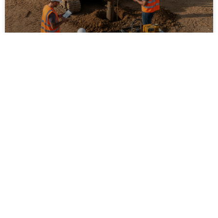
ביצוע סקר קרקע על ידי מקצוענים: שלבים,
בדיקות ועמידה בתקנים
ביצוע סקר קרקע על ידי מקצוענים הוא שלב חיוני בכל
פרויקט בנייה, תשתיות או פיתוח חקלאי. המאמר מפרט
את השלבים המרכזיים בסקר, סוגי הבדיקות המקובלות,
חשיבות עמידה בתקנים ישראליים והשלכות של תכנון ללא
נתוני קרקע אמינים. בנוסף מוסבר כיצד בחירה בגורם
מקצועי מנוסה תורמת לצמצום סיכונים הנדסיים,
סביבתיים וכלכליים, וליצירת תשתית יציבה ובטוחה לטווח
ארוך.
לקריאת המאמר »