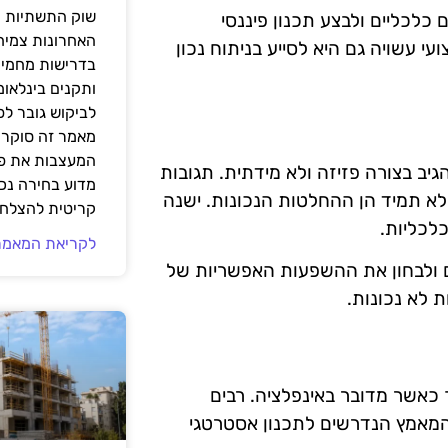
שוק התשתיות ה
 כלכליים ולבצע תכנון פיננסי
האחרונות צמיח
י עשויה גם היא לסייע בניתוח נכון
בדרישות מחמירו
ותקנים בינלאומ
לביקוש גובר ל
מאמר זה סוקר 
המעצבות את פנ
גיב בצורה פזיזה ולא מידתית. תגובות
מדוע בחירה נכ
 לא תמיד הן ההחלטות הנכונות. ישנה
קריטית להצלחת
לכליות.
לקריאת המאמר
 ולבחון את ההשפעות האפשריות של
ת לא נכונות.
 כאשר מדובר באינפלציה. רבים
והמאמץ הנדרשים לתכנון אסטרטגי