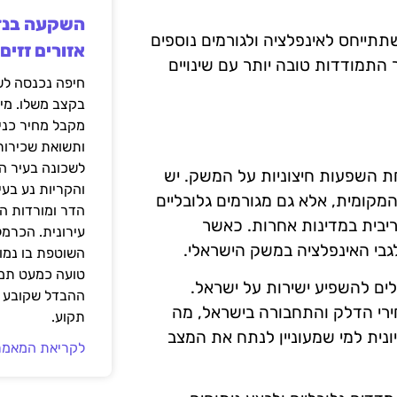
תתייחס לאינפלציה ולגורמים נוספים
אזורים זזים
התמודדות טובה יותר עם שינויים
בקצב משלו. מי
מקבל מחיר כני
ותשואת שכירות
לשכונה בעיר הז
ת השפעות חיצוניות על המשק. יש
והקריות נע בע
קומית, אלא גם מגורמים גלובליים
הדר ומורדות ה
 ריבית במדינות אחרות. כאשר
עירונית. הכרמל
בי האינפלציה במשק הישראלי.
השוטפת בו נמוכ
טועה כמעט תמי
לים להשפיע ישירות על ישראל.
ההבדל שקובע א
חירי הדלק והתחבורה בישראל, מה
תקוע.
נית למי שמעוניין לנתח את המצב
לקריאת המאמר