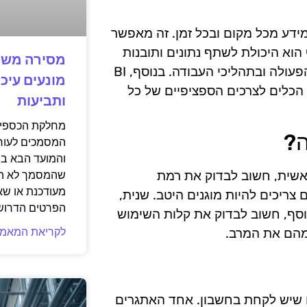
 הגישה המיידית למידע מכל מקום ובכל זמן. זה מאפשר
 הוא היכולת לשתף נתונים ותובנות
מסירה משפ
עם שותפים ועובדים בקלות, מה שמוביל לשיפור בשיתוף הפעולה ובתהליכי העבודה. בנוסף, BI
מונעים עיכו
הכלים לצרכים הספציפיים של כל
ותביעות
מחלקת הכספים
ה?
המסמכים לעורך
והמועד הבא בי
ר גורמים. ראשית, חשוב לבדוק את רמת
שהמסמך לא הגי
מעודכנת או שא
ריכים להיות מוגנים היטב. שנית,
הפרטים הדרוש
נוסף, חשוב לבדוק את קלות השימוש
לקריאת המאמר
 מהם את המרב.
ם אתגרים שיש לקחת בחשבון. אחד האתגרים