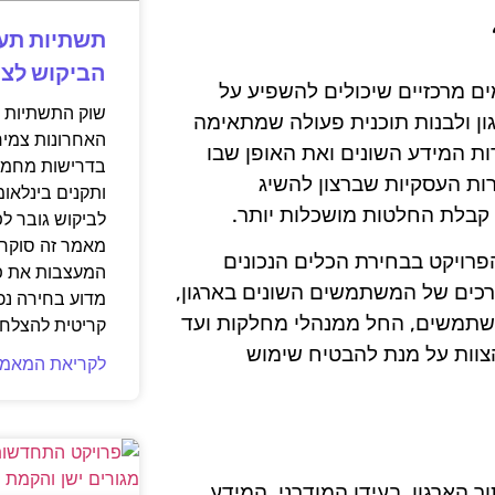
תשתיות תעש
הביקוש לצנ
 גורמים מרכזיים שיכולים להשפיע על
שוק התשתיות ה
ן ולבנות תוכנית פעולה שמתאימה
האחרונות צמיח
ות המידע השונים ואת האופן שבו
בדרישות מחמיר
ות העסקיות שברצון להשיג
ותקנים בינלאומ
ו קבלת החלטות מושכלות יותר.
לביקוש גובר ל
מאמר זה סוקר 
רויקט בבחירת הכלים הנכונים
המעצבות את פנ
רכים של המשתמשים השונים בארגון,
מדוע בחירה נכ
משתמשים, החל ממנהלי מחלקות ועד
קריטית להצלחת
צוות על מנת להבטיח שימוש
לקריאת המאמר
ך הארגון. בעידן המודרני, המידע