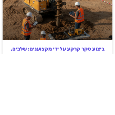
ביצוע סקר קרקע על ידי מקצוענים: שלבים,
בדיקות ועמידה בתקנים
ביצוע סקר קרקע על ידי מקצוענים הוא שלב חיוני בכל
פרויקט בנייה, תשתיות או פיתוח חקלאי. המאמר מפרט
את השלבים המרכזיים בסקר, סוגי הבדיקות המקובלות,
חשיבות עמידה בתקנים ישראליים והשלכות של תכנון ללא
נתוני קרקע אמינים. בנוסף מוסבר כיצד בחירה בגורם
מקצועי מנוסה תורמת לצמצום סיכונים הנדסיים,
סביבתיים וכלכליים, וליצירת תשתית יציבה ובטוחה לטווח
ארוך.