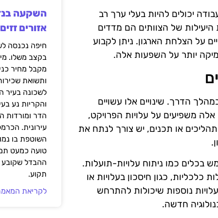
ודה יכולים להיות בעלי ערך רב
 היעילות של הצוותים הם מדדים
אזורים זזים
ם על הצלחת הארגון. ניתן לקבוע
מיקה יותר על השפעות אלה.
בקצב משלו. מי
מקבל מחיר כני
ם
ותשואת שכירות
לשכונה בעיר הז
מהלך הדרך. שינויים אלו עשויים
והקריות נע בע
שינויים אלה משפיעים על עלויות הפרויקט,
הדר ומורדות ה
עירונית. הכרמל
הליכים או תכנים, יש צורך לנתח את
השוטפת בו נמוכ
.
טועה כמעט תמי
 בכלים כמו ניתוח עלויות-תועלות.
ההבדל שקובע א
תקוע.
ת כלכליות, כגון חיסכון בעלויות או
לויות נוספות שיכולות להתרחש
לקריאת המאמר
נולוגיה חדשה.