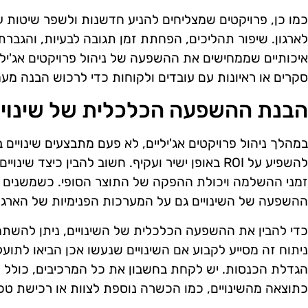
כמו כן, פרויקטים שמצליחים להניע חדשנות ולשפר שיטות עב
לארגון. שיפור תהליכים, הפחתת זמן תגובה לבעיות, והגברת
איכותיים שממחישים את ההשפעה של ניהול פרויקטים אג'יליי
סקרים או ראיונות עם עובדים ולקוחות כדי לרכוש הבנה מע
הבנת ההשפעה הכלכלית של שינויי
במהלך ניהול פרויקטים אג'יליים, לא פעם מתבצעים שינויים ב
להשפיע על ROI באופן ישיר ועקיף. חשוב להבין כיצד 
זמני ההשלמה ויכולת ההפקה של התוצר הסופי. כשמשנים ת
ההשפעה של השינויים גם על המערכות הפנימיות של הארגון
כדי להבין את ההשפעה הכלכלית של השינויים, ניתן להשתמש
ניתוח זה מסייע לקבוע אם השינויים שנעשו אכן הביאו לתועלו
הגדלת הכנסות. יש לקחת בחשבון את כל המרכיבים, כולל ע
כתוצאה מהשינויים, כמו הכשרה נוספת לצוות או רכישת טכ