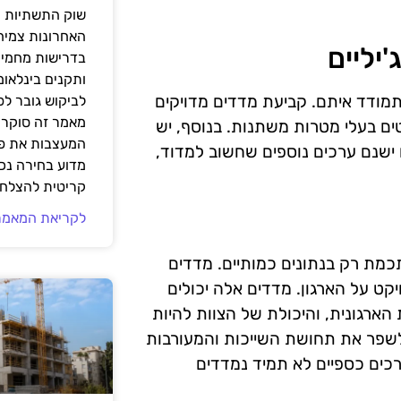
שוק התשתיות ה
האחרונות צמיח
בדרישות מחמירו
ותקנים בינלאומ
תגרים שחשוב להתמודד איתם. קביעת מדדים מדויקים
לביקוש גובר ל
מאמר זה סוקר 
ים בעלי מטרות משתנות. בנוסף, יש
המעצבות את פנ
ישנם ערכים נוספים שחשוב למדוד,
מדוע בחירה נכ
קריטית להצלחת
לקריאת המאמר
ל פרויקטים אג'יליים, מדידת ROI לא מסתכמת רק בנתונים כמותיים. מדדים
ט על הארגון. מדדים אלה יכולים
הארגונית, והיכולת של הצוות להיות
 לשפר את תחושת השייכות והמעורבות
ערכים כספיים לא תמיד נמדדים